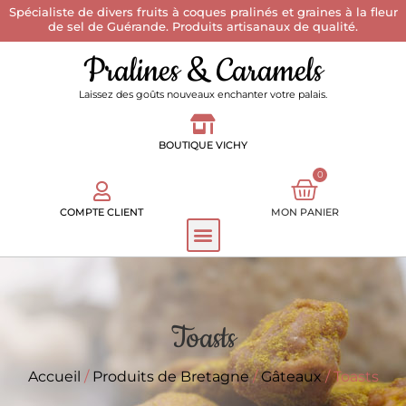
Spécialiste de divers fruits à coques pralinés et graines à la fleur
de sel de Guérande. Produits artisanaux de qualité.
Pralines & Caramels
Laissez des goûts nouveaux enchanter votre palais.
BOUTIQUE VICHY
0
COMPTE CLIENT
MON PANIER
Toasts
Accueil
/
Produits de Bretagne
/
Gâteaux
/ Toasts