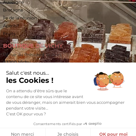
Auvergne
Bretagne
Île de la réunion
Apéritif
Fruits
BOUTIQUE
DE VICHY
28 rue du Président Wilson,
03200 Vichy
vichy@pralines-caramels.fr
Salut c'est nous...
les Cookies !
06 60 82 85 89
On a attendu d'être sûrs que le
La vente d’alcool est strictement interdite aux mineurs.
L’abus d’alcool est dangereux pour la santé. À consommer
contenu de ce site vous intéresse avant
avec modération.
de vous déranger, mais on aimerait bien vous accompagner
pendant votre visite...
C'est OK pour vous ?
Conception mc-media.com
Mentions légales
Consentements certifiés par
Politique de confidentialité
Conditions générales de vente
Non merci
Je choisis
OK pour moi