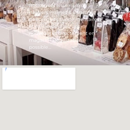
Retrouvez l’ensemble de
l’univers Pralines & Caramels,
des produits supplémentaires
et extraordinaires, des
nouveautés directement en
magasin ! Dégustation
possible…