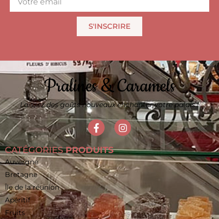
S'INSCRIRE
Pralines & Caramels
Laissez des goûts nouveaux enchanter votre palais !
CATÉGORIES
PRODUITS
Auvergne
Bretagne
Île de la réunion
Apéritif
Fruits