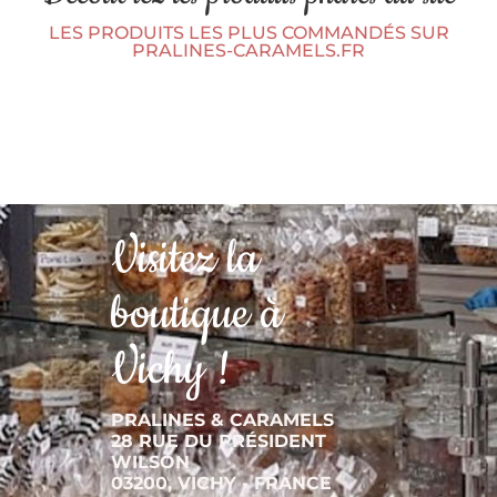
LES PRODUITS LES PLUS COMMANDÉS SUR
PRALINES-CARAMELS.FR
Visitez la
boutique à
Vichy !
PRALINES & CARAMELS
28 RUE DU PRÉSIDENT
WILSON
03200, VICHY - FRANCE