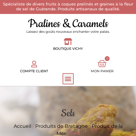
Spécialiste de divers fruits à coques pralinés et graines à la fleur
de sel de Guérande. Produits artisanaux de qualité.
Pralines & Caramels
Laissez des goûts nouveaux enchanter votre palais.
BOUTIQUE VICHY
0
COMPTE CLIENT
MON PANIER
Sels
Accueil
/
Produits de Bretagne
/
Produit de la
Mer
/ Sels