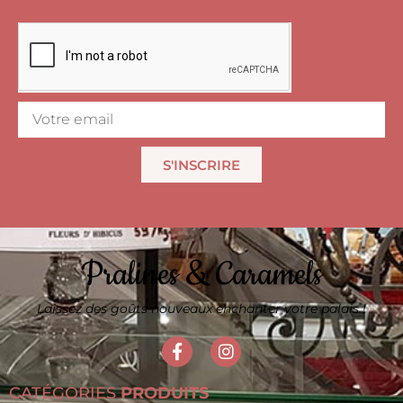
S'INSCRIRE
Pralines & Caramels
Laissez des goûts nouveaux enchanter votre palais !
CATÉGORIES
PRODUITS