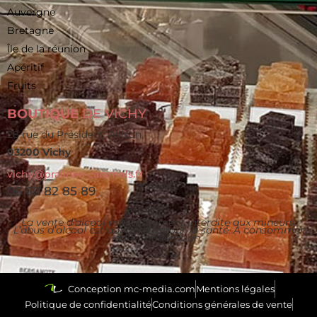
Auvergne
Bretagne
Île de la réunion
Apéritif
Fruits
BOUTIQUE
DE VICHY
28 rue du Président Wilson,
03200 Vichy
vichy@pralines-caramels.fr
06 60 82 85 89
La vente d’alcool est strictement interdite aux mineurs.
L’abus d’alcool est dangereux pour la santé. À consommer
avec modération.
Conception mc-media.com
Mentions légales
Politique de confidentialité
Conditions générales de vente