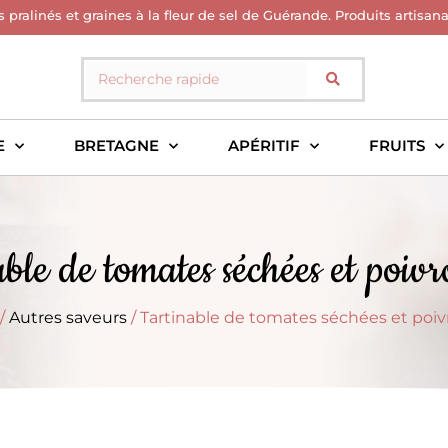
s pralinés et graines à la fleur de sel de Guérande. Produits artisan
E
BRETAGNE
APÉRITIF
FRUITS
ble de tomates séchées et poiv
/
Autres saveurs
/ Tartinable de tomates séchées et poiv