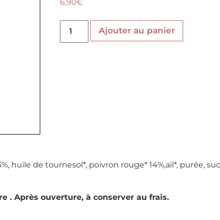
6,90
€
Ajouter au panier
huile de tournesol*, poivron rouge* 14%,ail*, purée, sucre*
ure
. Après ouverture, à conserver au frais.