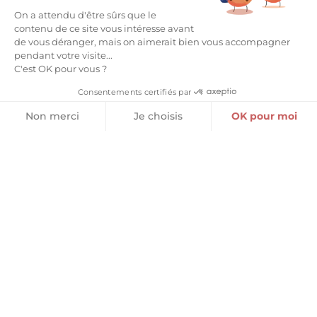
On a attendu d'être sûrs que le
OEUFS DE MOUETTES AU
MACARONS PÂTE D’ AMANDE
contenu de ce site vous intéresse avant
PRALINÉ
ASSORTIMENT 5 PARFUMS
de vous déranger, mais on aimerait bien vous accompagner
15,20
€
15,20
€
pendant votre visite...
C'est OK pour vous ?
Ajouter au panier
Ajouter au panier
Consentements certifiés par
Non merci
Je choisis
OK pour moi
Plateforme de Gestion du Consentement : Personnalisez vos O
Axeptio consent
Notre plateforme vous permet d'adapter et de gérer vos paramètr