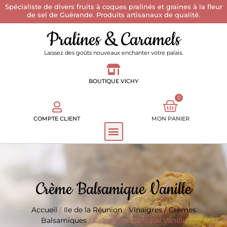
Spécialiste de divers fruits à coques pralinés et graines à la fleur
de sel de Guérande. Produits artisanaux de qualité.
Pralines & Caramels
Laissez des goûts nouveaux enchanter votre palais.
BOUTIQUE VICHY
0
COMPTE CLIENT
MON PANIER
Crème Balsamique Vanille
Accueil
/
Ile de la Réunion
/
Vinaigres / Crèmes
Balsamiques
/ Crème Balsamique Vanille