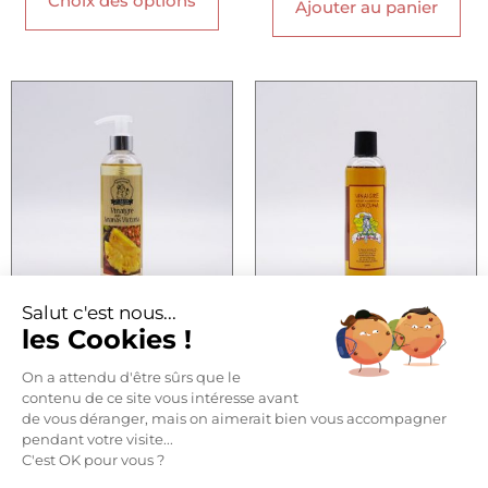
Choix des options
Ajouter au panier
Salut c'est nous...
VINAIGRE ANANAS VICTORIA
VINAIGRE CURCUMA
les Cookies !
10,00
€
10,00
€
On a attendu d'être sûrs que le
contenu de ce site vous intéresse avant
Ajouter au panier
Ajouter au panier
de vous déranger, mais on aimerait bien vous accompagner
pendant votre visite...
C'est OK pour vous ?