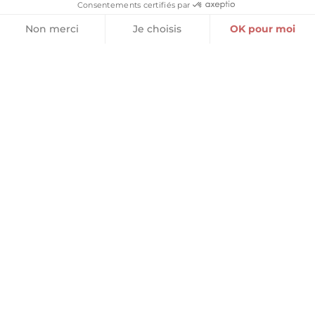
Consentements certifiés par
Non merci
Je choisis
OK pour moi
Plateforme de Gestion du Consentement : Personnalisez vos O
Axeptio consent
Notre plateforme vous permet d'adapter et de gérer vos paramètr