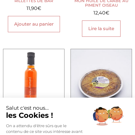
RILLETTES DE BAR
MON HUILE DE CRABE AU
PIMENT OISEAU
11,90
€
12,40
€
Ajouter au panier
Lire la suite
Salut c'est nous...
les Cookies !
MON HUILE DE HOMARD
GÂTEAU BRETON FOURRÉ
PRUNEAU
13,90
€
–
29,50
€
On a attendu d'être sûrs que le
9,60
€
contenu de ce site vous intéresse avant