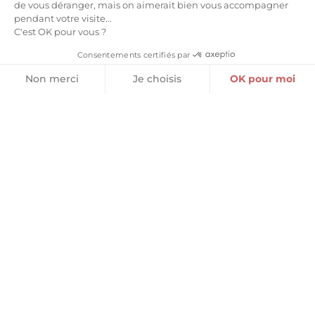
de vous déranger, mais on aimerait bien vous accompagner
Choix des options
pendant votre visite...
Lire la suite
C'est OK pour vous ?
Consentements certifiés par
Non merci
Je choisis
OK pour moi
Plateforme de Gestion du Consentement : Personnalisez vos O
Axeptio consent
Notre plateforme vous permet d'adapter et de gérer vos paramètr