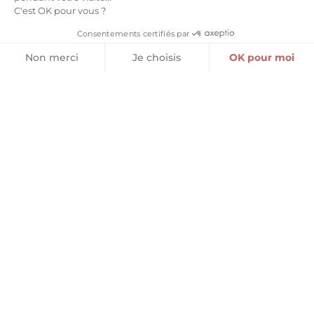
C'est OK pour vous ?
Consentements certifiés par
Non merci
Je choisis
OK pour moi
Plateforme de Gestion du Consentement : Personnalisez vos O
Axeptio consent
Notre plateforme vous permet d'adapter et de gérer vos paramètr