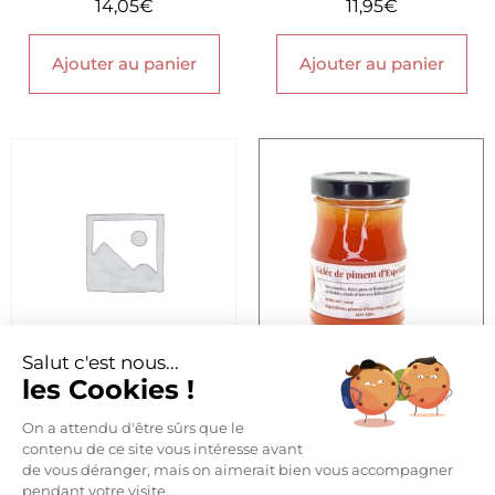
14,05
€
11,95
€
Ajouter au panier
Ajouter au panier
Salut c'est nous...
les Cookies !
GELÉE DE PIMENT
PIMENT D’ESPELETTE AOP
D’ESPELETTE
12,70
€
On a attendu d'être sûrs que le
12,80
€
contenu de ce site vous intéresse avant
de vous déranger, mais on aimerait bien vous accompagner
Ajouter au panier
pendant votre visite...
Ajouter au panier