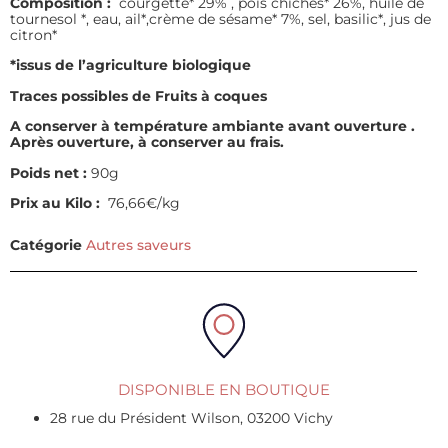
Composition :
courgette* 29% , pois chiches* 26%, huile de
tournesol *, eau, ail*,crème de sésame* 7%, sel, basilic*, jus de
citron*
*issus de l’agriculture biologique
Traces possibles de Fruits à coques
A conserver à température ambiante avant ouverture
.
Après ouverture, à conserver au frais.
Poids net :
90g
Prix au Kilo :
76,66€/kg
Catégorie
Autres saveurs
DISPONIBLE EN BOUTIQUE
28 rue du Président Wilson, 03200 Vichy