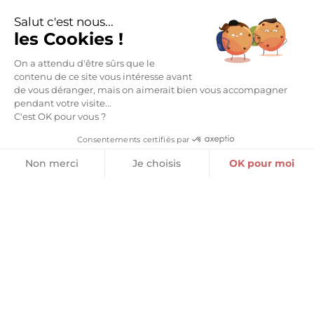
Salut c'est nous...
les Cookies !
On a attendu d'être sûrs que le
contenu de ce site vous intéresse avant
PASTILLES VICHY SOURCE –
PÂTÉ DE BŒUF SALERS
de vous déranger, mais on aimerait bien vous accompagner
MENTHE
LIQUEUR DE GENTIANE
pendant votre visite...
9,95
€
8,50
€
C'est OK pour vous ?
Consentements certifiés par
Ajouter au panier
Ajouter au panier
Non merci
Je choisis
OK pour moi
Plateforme de Gestion du Consentement : Personnalisez vos O
Axeptio consent
Notre plateforme vous permet d'adapter et de gérer vos paramètr