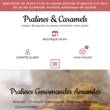
Spécialiste de divers fruits à coques pralinés et graines à la fleur
de sel de Guérande. Produits artisanaux de qualité.
Pralines & Caramels
Laissez des goûts nouveaux enchanter votre palais.
BOUTIQUE VICHY
0
COMPTE CLIENT
MON PANIER
Pralines Gourmandes Amandes
Accueil
/
Produits d'Auvergne
/
Pralines
/
Pralines
Gourmandes
/ Pralines Gourmandes Amandes