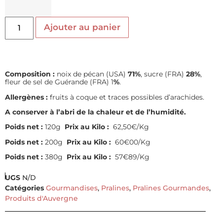
Ajouter au panier
Composition :
noix de pécan (USA)
71%
, sucre (FRA)
28%
,
fleur de sel de Guérande (FRA) 1
%
.
Allergènes :
fruits à coque et traces possibles d’arachides.
A conserver à l’abri de la chaleur et de l’humidité.
Poids net :
120g
Prix au Kilo :
62,50€/Kg
Poids net :
200g
Prix au Kilo :
60€00/Kg
Poids net :
380g
Prix au Kilo :
57€89/Kg
UGS
N/D
Catégories
Gourmandises
,
Pralines
,
Pralines Gourmandes
,
Produits d'Auvergne