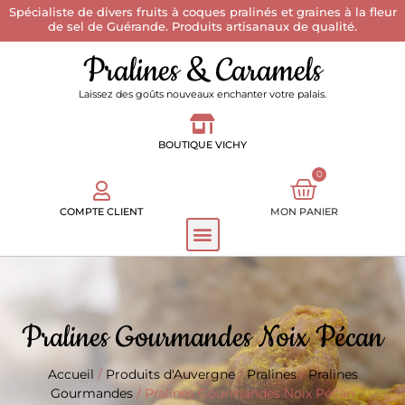
Spécialiste de divers fruits à coques pralinés et graines à la fleur
de sel de Guérande. Produits artisanaux de qualité.
Pralines & Caramels
Laissez des goûts nouveaux enchanter votre palais.
BOUTIQUE VICHY
0
COMPTE CLIENT
MON PANIER
Pralines Gourmandes Noix Pécan
Accueil
/
Produits d'Auvergne
/
Pralines
/
Pralines
Gourmandes
/ Pralines Gourmandes Noix Pécan