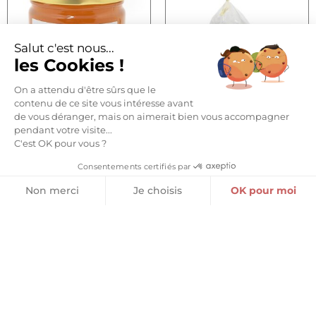
Salut c'est nous...
les Cookies !
On a attendu d'être sûrs que le
contenu de ce site vous intéresse avant
de vous déranger, mais on aimerait bien vous accompagner
MIEL DE MONTAGNE
BONBONS SAVEUR D’ANTAN
pendant votre visite...
D’AUVERGNE
AU MIEL D’AUVERGNE
C'est OK pour vous ?
8,05
€
–
13,80
€
6,70
€
Consentements certifiés par
Choix des options
Ajouter au panier
Non merci
Je choisis
OK pour moi
Plateforme de Gestion du Consentement : Personnalisez vos O
Axeptio consent
Notre plateforme vous permet d'adapter et de gérer vos paramètr