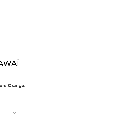
HAWAÏ
urs Orange
.