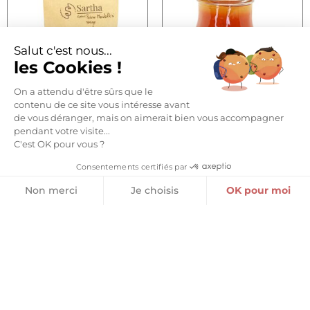
Salut c'est nous...
les Cookies !
On a attendu d'être sûrs que le
contenu de ce site vous intéresse avant
de vous déranger, mais on aimerait bien vous accompagner
POIVRE MONDOLKIRI ROUGE
GELÉE DE PIMENT
D’ESPELETTE
pendant votre visite...
14,05
€
C'est OK pour vous ?
12,80
€
Consentements certifiés par
Ajouter au panier
Ajouter au panier
Non merci
Je choisis
OK pour moi
Plateforme de Gestion du Consentement : Personnalisez vos O
Axeptio consent
Notre plateforme vous permet d'adapter et de gérer vos paramètr