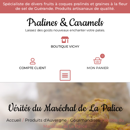
Spécialiste de divers fruits à coques pralinés et graines à la fleur
de sel de Guérande. Produits artisanaux de qualité.
Pralines & Caramels
Laissez des goûts nouveaux enchanter votre palais.
BOUTIQUE VICHY
0
COMPTE CLIENT
MON PANIER
Vérités du Maréchal de La Palice
Accueil
/
Produits d'Auvergne
/
Gourmandises
/ Vérités du
Maréchal de La Palice