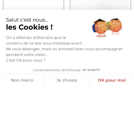
Salut c'est nous...
les Cookies !
On a attendu d'être sûrs que le
contenu de ce site vous intéresse avant
de vous déranger, mais on aimerait bien vous accompagner
PÂTÉ DE BŒUF SALERS
PÂTÉ DE BŒUF SALERS
pendant votre visite...
LIQUEUR DE GENTIANE
POTION DU BOUGNAT
C'est OK pour vous ?
8,50
€
8,50
€
Consentements certifiés par
Non merci
Je choisis
OK pour moi
Ajouter au panier
Ajouter au panier
Plateforme de Gestion du Consentement : Personnalisez vos O
Axeptio consent
Notre plateforme vous permet d'adapter et de gérer vos paramètr