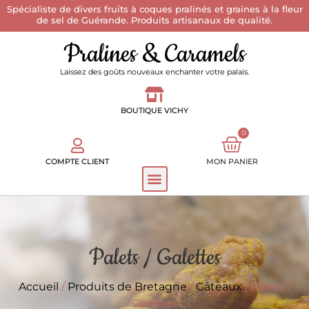
Spécialiste de divers fruits à coques pralinés et graines à la fleur
de sel de Guérande. Produits artisanaux de qualité.
Pralines & Caramels
Laissez des goûts nouveaux enchanter votre palais.
BOUTIQUE VICHY
0
COMPTE CLIENT
MON PANIER
Palets / Galettes
Accueil
/
Produits de Bretagne
/
Gâteaux
/ Palets /
Galettes