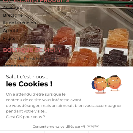
CATÉGORIES
PRODUITS
Auvergne
Bretagne
Île de la réunion
Apéritif
Fruits
BOUTIQUE
DE VICHY
28 rue du Président Wilson,
03200 Vichy
vichy@pralines-caramels.fr
Salut c'est nous...
les Cookies !
06 60 82 85 89
On a attendu d'être sûrs que le
La vente d’alcool est strictement interdite aux mineurs.
L’abus d’alcool est dangereux pour la santé. À consommer
contenu de ce site vous intéresse avant
avec modération.
de vous déranger, mais on aimerait bien vous accompagner
pendant votre visite...
C'est OK pour vous ?
Conception mc-media.com
Mentions légales
Consentements certifiés par
Politique de confidentialité
Conditions générales de vente