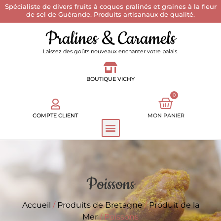
Spécialiste de divers fruits à coques pralinés et graines à la fleur
de sel de Guérande. Produits artisanaux de qualité.
Pralines & Caramels
Laissez des goûts nouveaux enchanter votre palais.
BOUTIQUE VICHY
0
COMPTE CLIENT
MON PANIER
Poissons
Accueil
/
Produits de Bretagne
/
Produit de la
Mer
/ Poissons