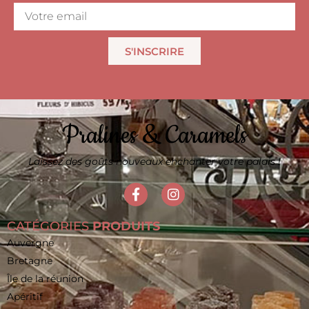
S'INSCRIRE
Pralines & Caramels
Laissez des goûts nouveaux enchanter votre palais !
CATÉGORIES
PRODUITS
Auvergne
Bretagne
Île de la réunion
Apéritif