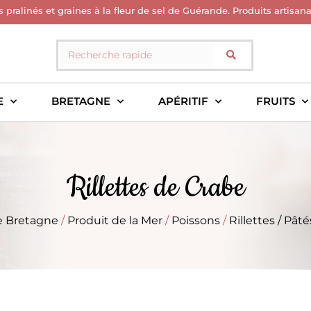
s pralinés et graines à la fleur de sel de Guérande. Produits artisan
E
BRETAGNE
APÉRITIF
FRUITS
Rillettes de Crabe
e Bretagne
/
Produit de la Mer
/
Poissons
/
Rillettes / Pâté