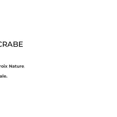
 CRABE
roix Nature
.
ale.