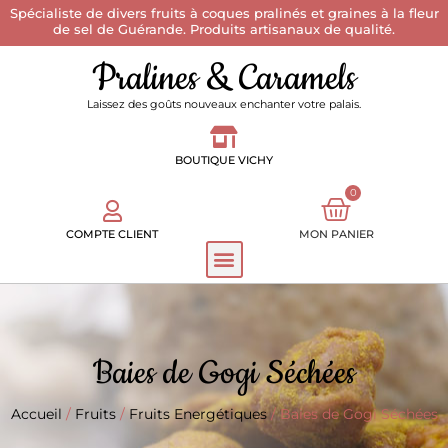
Spécialiste de divers fruits à coques pralinés et graines à la fleur
de sel de Guérande. Produits artisanaux de qualité.
Pralines & Caramels
Laissez des goûts nouveaux enchanter votre palais.
BOUTIQUE VICHY
0
COMPTE CLIENT
MON PANIER
Baies de Gogi Séchées
Accueil
/
Fruits
/
Fruits Energétiques
/ Baies de Gogi Séchées