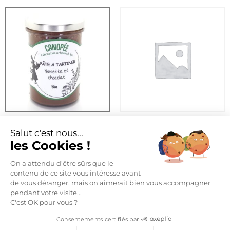
CANAPÉE PÂTE À TARTINER
CRANBERRIES BIO SÉCHÉES
BIO NOISETTE CHOCOLAT
Salut c'est nous...
12,00
€
les Cookies !
9,60
€
On a attendu d'être sûrs que le
Lire la suite
Ajouter au panier
contenu de ce site vous intéresse avant
de vous déranger, mais on aimerait bien vous accompagner
pendant votre visite...
C'est OK pour vous ?
Consentements certifiés par