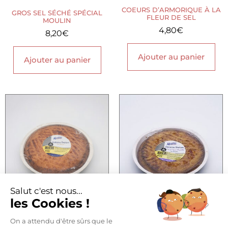
COEURS D’ARMORIQUE À LA
GROS SEL SÉCHÉ SPÉCIAL
FLEUR DE SEL
MOULIN
4,80
€
8,20
€
Ajouter au panier
Ajouter au panier
Salut c'est nous...
les Cookies !
GÂTEAU BRETON PUR
GÂTEAU BRETON FOURRÉ
BEURRE
MYRTILLE
On a attendu d'être sûrs que le