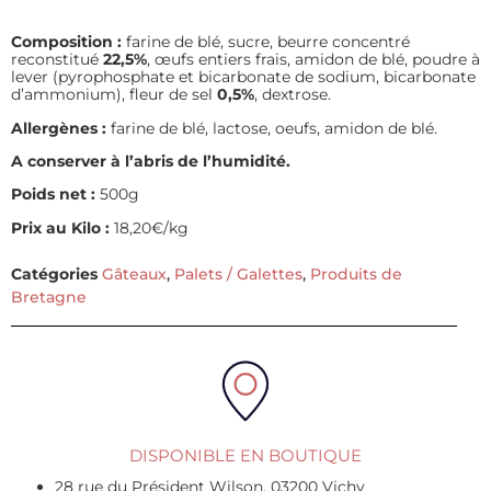
Composition :
farine de blé, sucre, beurre concentré
reconstitué
22,5%
, œufs entiers frais, amidon de blé, poudre à
lever (pyrophosphate et bicarbonate de sodium, bicarbonate
d’ammonium), fleur de sel
0,5%
, dextrose.
Allergènes :
farine de blé, lactose, oeufs, amidon de blé.
A conserver à l’abris de l’humidité.
Poids net :
500g
Prix au Kilo :
18,20€/kg
Catégories
Gâteaux
,
Palets / Galettes
,
Produits de
Bretagne
DISPONIBLE EN BOUTIQUE
28 rue du Président Wilson, 03200 Vichy