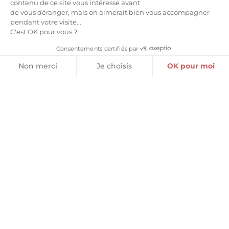
9,10
€
9,60
€
contenu de ce site vous intéresse avant
de vous déranger, mais on aimerait bien vous accompagner
pendant votre visite...
Lire la suite
Lire la suite
C'est OK pour vous ?
Consentements certifiés par
Non merci
Je choisis
OK pour moi
Plateforme de Gestion du Consentement : Personnalisez vos O
Axeptio consent
Notre plateforme vous permet d'adapter et de gérer vos paramètr