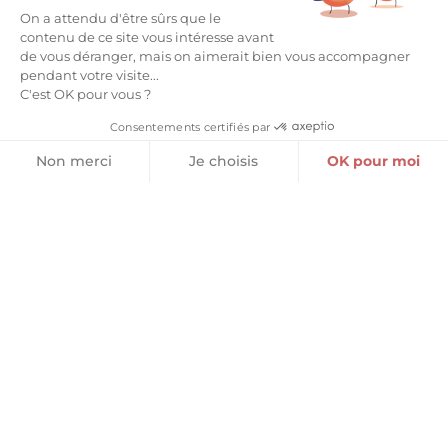
CHOCOLAT BLANC
On a attendu d'être sûrs que le
4,60
€
contenu de ce site vous intéresse avant
10,70
€
–
12,50
€
de vous déranger, mais on aimerait bien vous accompagner
pendant votre visite...
Ajouter au panier
Choix des options
C'est OK pour vous ?
Consentements certifiés par
Non merci
Je choisis
OK pour moi
Plateforme de Gestion du Consentement : Personnalisez vos O
Axeptio consent
Notre plateforme vous permet d'adapter et de gérer vos paramètr