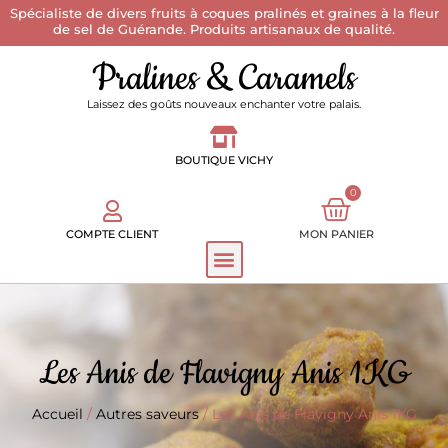
Spécialiste de divers fruits à coques pralinés et graines à la fleur
de sel de Guérande. Produits artisanaux de qualité.
Pralines & Caramels
Laissez des goûts nouveaux enchanter votre palais.
BOUTIQUE VICHY
0
COMPTE CLIENT
MON PANIER
Les Anis de Flavigny Anis 1KG
Accueil
/
Autres saveurs
/ Les Anis de Flavigny Anis 1KG