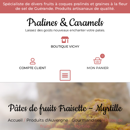
Spécialiste de divers fruits à coques pralinés et graines à la fleur
de sel de Guérande. Produits artisanaux de qualité.
Pralines & Caramels
Laissez des goûts nouveaux enchanter votre palais.
BOUTIQUE VICHY
0
COMPTE CLIENT
MON PANIER
Pâtes de fruits Fraisette – Myrtille
Accueil
/
Produits d'Auvergne
/
Gourmandises
/ Pâtes de
fruits Fraisette – Myrtille