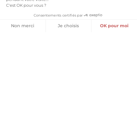
Choix des options
Ajouter au panier
C'est OK pour vous ?
Consentements certifiés par
Non merci
Je choisis
OK pour moi
Plateforme de Gestion du Consentement : Personnalisez vos O
Axeptio consent
Notre plateforme vous permet d'adapter et de gérer vos paramètr