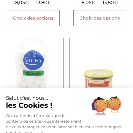
8,05
€
–
13,80
€
8,05
€
–
13,80
€
Choix des options
Choix des options
Salut c'est nous...
les Cookies !
PASTILLES VICHY SOURCE –
PÂTÉ DE BŒUF SALERS
MENTHE
LIQUEUR DE GENTIANE
On a attendu d'être sûrs que le
4,00
€
–
16,00
€
8,50
€
contenu de ce site vous intéresse avant
de vous déranger, mais on aimerait bien vous accompagner
pendant votre visite...