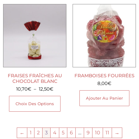
FRAISES FRAÎCHES AU
FRAMBOISES FOURRÉES
CHOCOLAT BLANC
8,00
€
10,70
€
–
12,50
€
Ajouter Au Panier
Choix Des Options
←
1
2
3
4
5
6
…
9
10
11
→