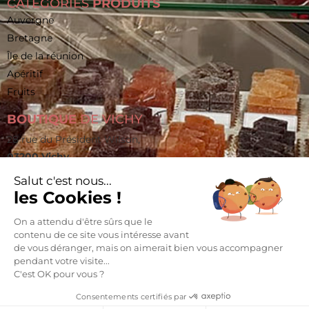
CATÉGORIES
PRODUITS
Auvergne
Bretagne
Île de la réunion
Apéritif
Fruits
BOUTIQUE
DE VICHY
28 rue du Président Wilson,
03200 Vichy
vichy@pralines-caramels.fr
Salut c'est nous...
les Cookies !
06 60 82 85 89
On a attendu d'être sûrs que le
La vente d’alcool est strictement interdite aux mineurs.
L’abus d’alcool est dangereux pour la santé. À consommer
contenu de ce site vous intéresse avant
avec modération.
de vous déranger, mais on aimerait bien vous accompagner
pendant votre visite...
C'est OK pour vous ?
Conception mc-media.com
Mentions légales
Consentements certifiés par
Politique de confidentialité
Conditions générales de vente