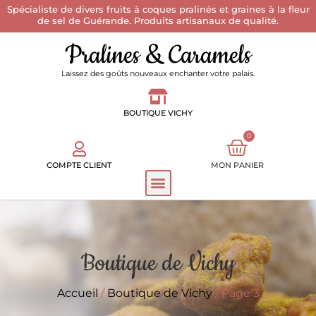
Spécialiste de divers fruits à coques pralinés et graines à la fleur
de sel de Guérande. Produits artisanaux de qualité.
Pralines & Caramels
Laissez des goûts nouveaux enchanter votre palais.
BOUTIQUE VICHY
0
COMPTE CLIENT
MON PANIER
Boutique de Vichy
Accueil
/
Boutique de Vichy
/ Page 3