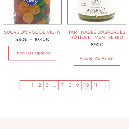
SUCRE D’ORGE DE VICHY
TARTINABLE D’ASPERGES
RÔTIES ET MENTHE BIO
5,90
€
–
10,40
€
6,90
€
Choix Des Options
Ajouter Au Panier
←
1
2
3
…
7
8
9
10
11
→