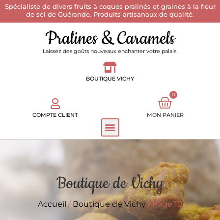
Spécialiste de divers fruits à coques pralinés et graines à la fleur
de sel de Guérande. Produits artisanaux de qualité.
Pralines & Caramels
Laissez des goûts nouveaux enchanter votre palais.
BOUTIQUE VICHY
0
COMPTE CLIENT
MON PANIER
Boutique de Vichy
Accueil
/
Boutique de Vichy
/ Page 10