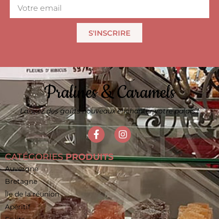
S'INSCRIRE
Pralines & Caramels
Laissez des goûts nouveaux enchanter votre palais !
CATÉGORIES
PRODUITS
Auvergne
Bretagne
Île de la réunion
Apéritif