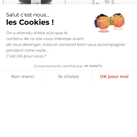
Salut c'est nous...
les Cookies !
On a attendu d'être sûrs que le
contenu de ce site vous intéresse avant
RILLETTES DE BAR À LA
de vous déranger, mais on aimerait bien vous accompagner
GROS SEL SÉCHÉ SPÉCIAL
TRUFFE
MOULIN
pendant votre visite...
12,10
€
C'est OK pour vous ?
8,20
€
Consentements certifiés par
Ajouter au panier
Ajouter au panier
Non merci
Je choisis
OK pour moi
Plateforme de Gestion du Consentement : Personnalisez vos O
Axeptio consent
Notre plateforme vous permet d'adapter et de gérer vos paramètr