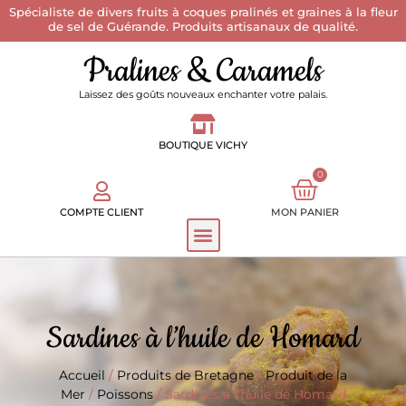
Spécialiste de divers fruits à coques pralinés et graines à la fleur
de sel de Guérande. Produits artisanaux de qualité.
Pralines & Caramels
Laissez des goûts nouveaux enchanter votre palais.
BOUTIQUE VICHY
0
COMPTE CLIENT
MON PANIER
Sardines à l’huile de Homard
Accueil
/
Produits de Bretagne
/
Produit de la
Mer
/
Poissons
/ Sardines à l’huile de Homard